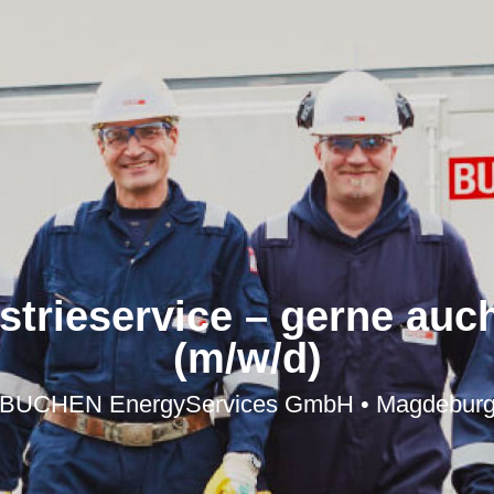
ustrieservice – gerne auc
(m/w/d)
BUCHEN EnergyServices GmbH • Magdebur