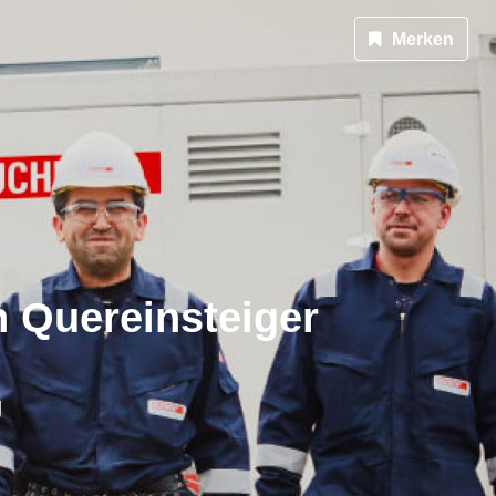
Merken
h Quereinsteiger
g