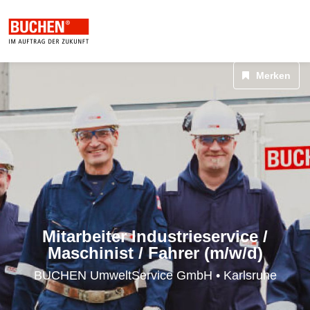
Merken
Mechanik, Technik & Elektronik
Mitarbeiter Industrieservice /
Maschinist / Fahrer (m/w/d)
BUCHEN UmweltService GmbH • Karlsruhe