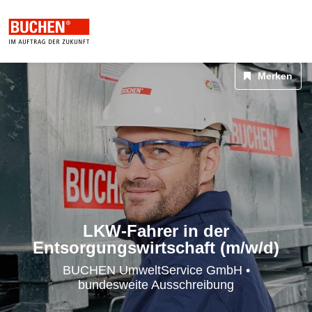
Merken
Mechanik, Technik & Elektronik
LKW-Fahrer in der
Entsorgungswirtschaft (m/w/d)
BUCHEN UmweltService GmbH •
bundesweite Ausschreibung