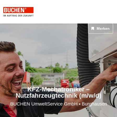
Merken
Mechanik, Technik & Elektronik
KFZ-Mechatroniker –
Nutzfahrzeugtechnik (m/w/d)
BUCHEN UmweltService GmbH • Burghausen